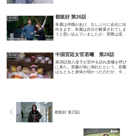
ことで、会社と蒙家は危機を無事に乗り
越えることができたのです。その頃、蘇
大強はサウナで高血圧で倒れてしまい病
院に運ばれてしまいます。...
都挺好 第26話
未分類
朱麗は停職があけ、久しぶりに会社に出
向きます。朱麗は自分が解雇されてしま
うと思い込んでいましたが、実際は逆に
昇進するという通知を受けます。それ
は、明玉が老蒙を通じて朱麗の事を頼ん
でいたおかげでした。朱麗が家に帰る
と、明成が蘇大強から、明玉が...
中国宮廷女官若曦 第28話
未分類
第28話第八皇子が宮中を訪れ若曦を呼び
に来た。若蘭が病に倒れたという。若蘭
はもともと身体が弱かったのだが、今回
は最後の別れになるのではないかと思わ
れた。若蘭は死に際に、死んだらようや
く母親や想い人の将軍に会えるから嬉し
いと話した。そして、二...
都挺好 第23話