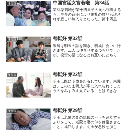
中国宮廷女官若曦 第34話
未分類
第34話若曦が第十四皇子の元へ到着する
も、皇帝の命令により婚礼の飾りも許さ
れず寂しい嫁入りとなった。第十四皇子
の屋敷には皇帝の密偵が配置され、屋敷
の様子は皇帝に筒抜けであった。第十四
皇子は屋敷に密偵がいることに気づいて
おり、わざと若曦と親密...
都挺好 第32話
未分類
朱麗は明玉の話を聞き、明成に会いに行
きます。二人は仲直りするつもりでした
が、投資の話になるとお互いにどちらも
折れることなくまた言い争ってしまい、
遂には離婚してしまいます。明成たちが
住んでいた部屋は、明成が朱麗に渡して
しまいます。明成は裸一貫...
都挺好 第22話
未分類
明玉は既に明成を起訴しています。朱麗
は、このまま明成が牢に入れられてしま
うのをみすみす見ていることはできない
と、明哲に電話して仲裁に入ってくれる
ように頼みます。明哲が呉非に相談する
と、呉非は明哲に帰ってきてこの泥沼の
中に入るのは絶対にダメだ...
都挺好 第29話
未分類
明玉は老蒙の妻の親戚の不正を追及する
ふりをして、老蒙と妻の仲を修復させる
ことに成功します。明玉が悪役を演じる