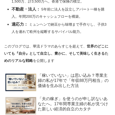
1,500万、計3,500万へ。香港で保険の積立。
不動産・法人：
5年前に法人を設立しアパート一棟を購
入。年間200万のキャッシュフローを構築。
適応力：
ミュンヘンで納豆から味噌まで手作りし、子供3
人を連れて欧州を縦断するサバイバル能力。
このブログでは、華流ドラマのあらすじを超えて、
世界のどこに
いても『自分』として自立し、豊かに、そして美味しく生きるた
めのリアルな戦略
を公開します
「稼いでいない」は思い込み？専業主
婦の私が17年で「年収88万円相当」の
価値を生み出した方法
「夫の稼ぎ」を使うのが申し訳ないあ
なたへ。17年間専業主婦の私が見つけ
た新しい経済的自立のカタチ