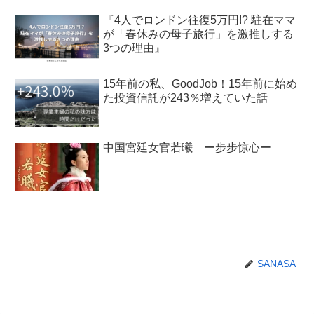
『4人でロンドン往復5万円!? 駐在ママ
が「春休みの母子旅行」を激推しする
3つの理由』
15年前の私、GoodJob！15年前に始め
た投資信託が243％増えていた話
中国宮廷女官若曦 ー步步惊心ー
SANASA