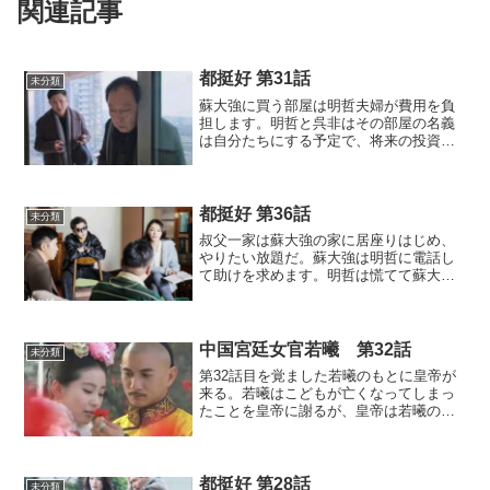
関連記事
都挺好 第31話
未分類
蘇大強に買う部屋は明哲夫婦が費用を負
担します。明哲と呉非はその部屋の名義
は自分たちにする予定で、将来の投資に
もなると考えていました。しかし、蘇大
強は部屋の名義を自分にするように要求
します。明哲はその要求もすんなり受け
入れてしまいます。蘇大強...
都挺好 第36話
未分類
叔父一家は蘇大強の家に居座りはじめ、
やりたい放題だ。蘇大強は明哲に電話し
て助けを求めます。明哲は慌てて蘇大強
の家に行き、事態の収拾にあたろうとし
ますが、借りた３万元を返すという明哲
に対し、叔父は１０万元を追加して払え
と言い出します。明哲は明...
中国宮廷女官若曦 第32話
未分類
第32話目を覚ました若曦のもとに皇帝が
来る。若曦はこどもが亡くなってしまっ
たことを皇帝に謝るが、皇帝は若曦の身
体が一番大事だと伝える。そして、若曦
はこのことで誰にも罪を与えないでと言
う。元気になったら二人で外を散歩しよ
うと約束し、二人は抱き...
都挺好 第28話
未分類