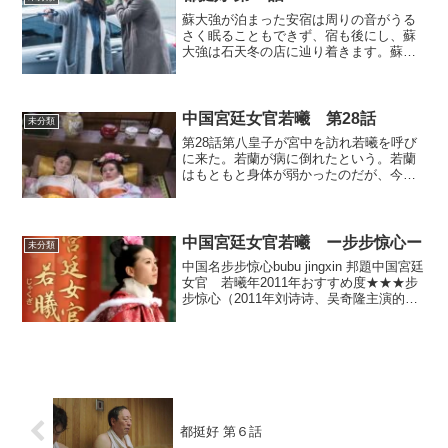
蘇大強が泊まった安宿は周りの音がうる
さく眠ることもできず、宿も後にし、蘇
大強は石天冬の店に辿り着きます。蘇大
強は、明成の家にはもう住めないと石天
冬に訴えます。明玉の家に行ってはどう
かと勧めるも蘇大強は拒否します。石天
冬が明玉に電話すると、蘇...
中国宮廷女官若曦 第28話
未分類
第28話第八皇子が宮中を訪れ若曦を呼び
に来た。若蘭が病に倒れたという。若蘭
はもともと身体が弱かったのだが、今回
は最後の別れになるのではないかと思わ
れた。若蘭は死に際に、死んだらようや
く母親や想い人の将軍に会えるから嬉し
いと話した。そして、二...
中国宮廷女官若曦 ー步步惊心ー
未分類
中国名步步惊心bubu jingxin 邦題中国宮廷
女官 若曦年2011年おすすめ度★★★步
步惊心（2011年刘诗诗、吴奇隆主演的电
视剧）_百度百科 (baidu.com)2011年から
清の時代に主人公がタイムスリップして
しまうお話です。そ...
都挺好 第６話