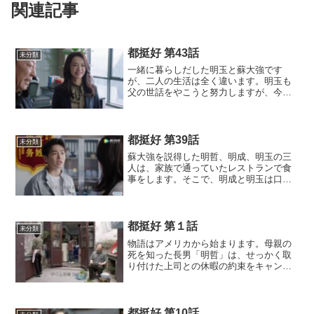
関連記事
都挺好 第43話
未分類
一緒に暮らしだした明玉と蘇大強です
が、二人の生活は全く違います。明玉も
父の世話をやこうと努力しますが、今ま
で料理もしてこなかった明玉の作る料理
は蘇大強の口には合いません。蘇大強は
突然洋食を食べてみたいと言い、二人は
レストランへフランス料理を...
都挺好 第39話
未分類
蘇大強を説得した明哲、明成、明玉の三
人は、家族で通っていたレストランで食
事をします。そこで、明成と明玉は口で
は相手をけなしたりしながらも、ようや
く心通わせ乾杯します。そして、明哲は
アメリカへ帰って行きました。小蒙が工
場の現場に行ったと聞いた...
都挺好 第１話
未分類
物語はアメリカから始まります。母親の
死を知った長男「明哲」は、せっかく取
り付けた上司との休暇の約束をキャンセ
ルして、すぐさま帰国します。夫の会社
がリストラの人員を集めていることを知
っている妻「呉非」は不安に駆られます
が、そんなことは気にせず...
都挺好 第10話