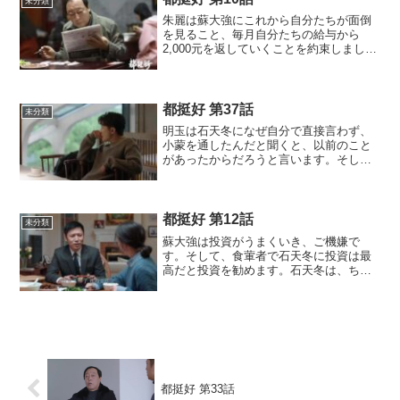
未分類
朱麗は蘇大強にこれから自分たちが面倒
を見ること、毎月自分たちの給与から
2,000元を返していくことを約束しまし
た。毎月、お金がもらえるとわかった蘇
大強は目を輝かせます。手元にお金がで
きた蘇大強は、宝くじを買いに行き大金
を当てる夢を膨らませま...
都挺好 第37話
未分類
明玉は石天冬になぜ自分で直接言わず、
小蒙を通したんだと聞くと、以前のこと
があったからだろうと言います。そし
て、自分は蘇家のことに関わっても怒る
し、関わらなくても怒るのか、と言う
と、明玉は怒って出て行ってしまいま
す。明成は仕事を探しますが、以...
都挺好 第12話
未分類
蘇大強は投資がうまくいき、ご機嫌で
す。そして、食葷者で石天冬に投資は最
高だと投資を勧めます。石天冬は、ちょ
っと心配になります。呉非は明哲に明玉
に謝ったほうがいいと勧めますが、明哲
は謝るにしても仕事が見つかってからだ
と答えます。一方、兄が失業...
都挺好 第33話