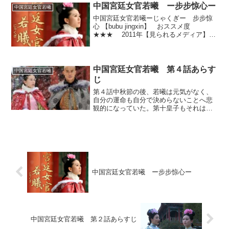
して傍観者ではいられなく...
中国宮廷女官若曦 ー步步惊心ー
中国宮廷女官若曦
中国宮廷女官若曦ーじゃくぎー 步步惊
心 【bubu jingxin】 おススメ度
★★★ 2011年【見られるメディア】
PrimeVideo U-NEXT Paravi
YouTube 【出演】刘诗诗 吴奇隆 郑嘉颖
袁弘 林更新...
中国宮廷女官若曦 第４話あらす
中国宮廷女官若曦
じ
第４話中秋節の後、若曦は元気がなく、
自分の運命も自分で決めらないことへ悲
観的になっていた。第十皇子もそれは同
じで鬱々と毎日酒浸りの日々であった。
第十四皇子は十皇子の気持ちを落ち着か
せることができるのは若曦だけと考え、
若曦に会いに行かせる。若...
中国宮廷女官若曦 ー步步惊心ー
中国宮廷女官若曦 第２話あらすじ