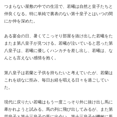
つまらない屋敷の中での生活で、若曦は自然と皇子たちと
仲良くなる。特に単純で裏表のない第十皇子とはいつの間
にか仲を深めた。
ある宴会の日、暑くてこっそり部屋を抜け出した若曦をた
またま第八皇子が見つける。若曦が泣いていると思った第
八皇子は、若曦に優しくハンカチを差し出し、若曦は、な
んとも言えない感情を抱く。
第八皇子は若蘭と子供を持ちたいと考えていたが、若蘭は
これを頑なに拒み、毎日お経を唱える日々を過ごしてい
た。
現代に戻りたい若曦はもう一度こっそり外に抜け出し馬に
牽かれようと試みる。馬の列に飛び出してみるが、また第
四皇子と第十三皇子の馬に出会い、第十三皇子が機敏に馬