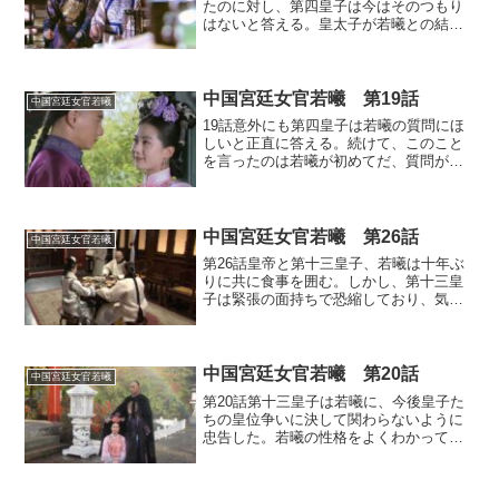
たのに対し、第四皇子は今はそのつもり
はないと答える。皇太子が若曦との結婚
を願いでたばかりで誰も若曦を娶る勇気
などない、しかしこのかんざしを付ける
気になったのであれば、待っていろと言
う。暗に時期がくれば娶...
中国宮廷女官若曦 第19話
中国宮廷女官若曦
19話意外にも第四皇子は若曦の質問にほ
しいと正直に答える。続けて、このこと
を言ったのは若曦が初めてだ、質問が質
問なだけに答えるか迷ったが、この機会
を逃して若曦を失いたくないと言う。第
四皇子が若曦に心開いてくれたことで、
若曦の心もほぐれていき...
中国宮廷女官若曦 第26話
中国宮廷女官若曦
第26話皇帝と第十三皇子、若曦は十年ぶ
りに共に食事を囲む。しかし、第十三皇
子は緊張の面持ちで恐縮しており、気ま
ずい雰囲気であった。若曦は待医からの
診察を受けていた。若曦は長年の心配事
に加えて浣衣局での手足の冷えなどの疲
労から病状はぶり返して...
中国宮廷女官若曦 第20話
中国宮廷女官若曦
第20話第十三皇子は若曦に、今後皇子た
ちの皇位争いに決して関わらないように
忠告した。若曦の性格をよくわかってい
る第十三皇子は、第四皇子の側にいれ
ば、若曦が仲の良い十皇子や十四皇子、
そして第八皇子との争いを目の当たりに