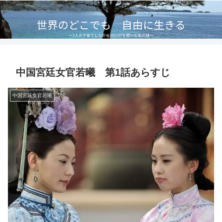
中国宮廷女官若曦 第1話あらすじ
中国宮廷女官若曦