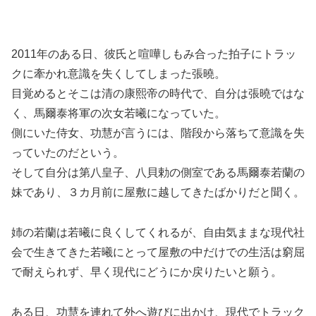
2011年のある日、彼氏と喧嘩しもみ合った拍子にトラッ
クに牽かれ意識を失くしてしまった張曉。
目覚めるとそこは清の康熙帝の時代で、自分は張曉ではな
く、馬爾泰将軍の次女若曦になっていた。
側にいた侍女、功慧が言うには、階段から落ちて意識を失
っていたのだという。
そして自分は第八皇子、八貝勅の側室である馬爾泰若蘭の
妹であり、３カ月前に屋敷に越してきたばかりだと聞く。
姉の若蘭は若曦に良くしてくれるが、自由気ままな現代社
会で生きてきた若曦にとって屋敷の中だけでの生活は窮屈
で耐えられず、早く現代にどうにか戻りたいと願う。
ある日、功慧を連れて外へ遊びに出かけ、現代でトラック