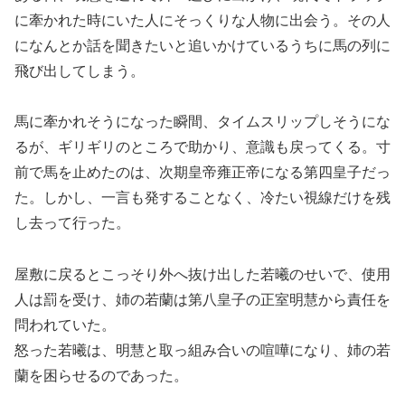
に牽かれた時にいた人にそっくりな人物に出会う。その人
になんとか話を聞きたいと追いかけているうちに馬の列に
飛び出してしまう。
馬に牽かれそうになった瞬間、タイムスリップしそうにな
るが、ギリギリのところで助かり、意識も戻ってくる。寸
前で馬を止めたのは、次期皇帝雍正帝になる第四皇子だっ
た。しかし、一言も発することなく、冷たい視線だけを残
し去って行った。
屋敷に戻るとこっそり外へ抜け出した若曦のせいで、使用
人は罰を受け、姉の若蘭は第八皇子の正室明慧から責任を
問われていた。
怒った若曦は、明慧と取っ組み合いの喧嘩になり、姉の若
蘭を困らせるのであった。