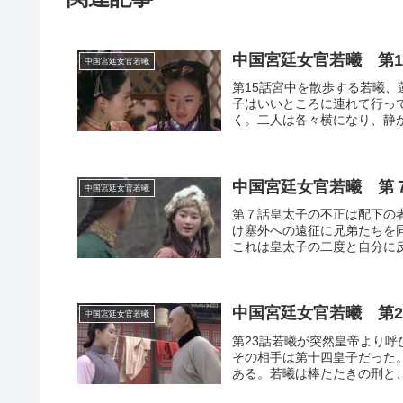
中国宮廷女官若曦 第1
中国宮廷女官若曦
第15話宮中を散歩する若曦
子はいいところに連れて行っ
く。二人は各々横になり、静か
中国宮廷女官若曦 第
中国宮廷女官若曦
第７話皇太子の不正は配下の
け塞外への遠征に兄弟たちを
これは皇太子の二度と自分に反
中国宮廷女官若曦 第2
中国宮廷女官若曦
第23話若曦が突然皇帝より
その相手は第十四皇子だった
ある。若曦は棒たたきの刑と、