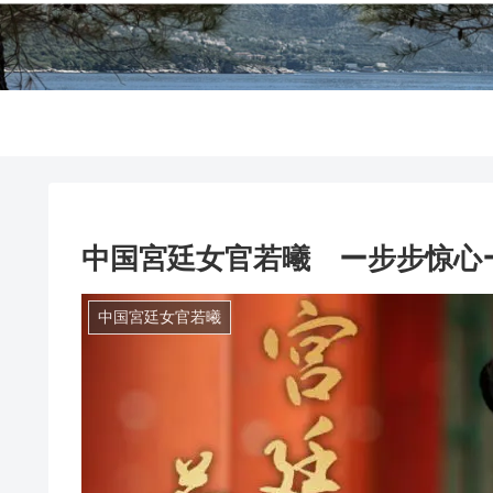
中国宮廷女官若曦 ー步步惊心
中国宮廷女官若曦