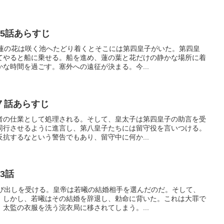
5話あらすじ
、蓮の花は咲く池へたどり着くとそこには第四皇子がいた。第四皇
てやると船に乗せる。船を進め、蓮の葉と花だけの静かな場所に着
な時間を過ごす。塞外への遠征が決まる。今...
７話あらすじ
者の仕業として処理される。そして、皇太子は第四皇子の助言を受
同行させるように進言し、第八皇子たちには留守役を言いつける。
抗するなという警告でもあり、留守中に何か...
3話
呼び出しを受ける。皇帝は若曦の結婚相手を選んだのだ。そして、
。しかし、若曦はその結婚を辞退し、勅命に背いた。これは大罪で
太監の衣服を洗う浣衣局に移されてしまう。...