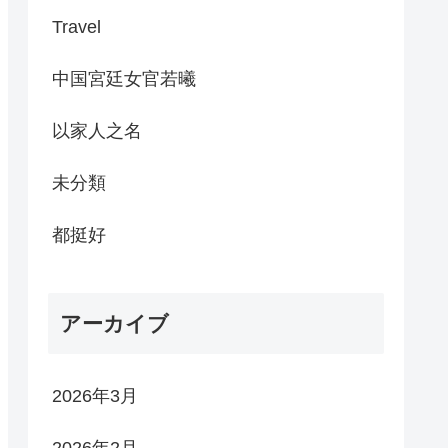
Travel
中国宮廷女官若曦
以家人之名
未分類
都挺好
アーカイブ
2026年3月