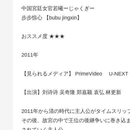
中国宮廷女官若曦ーじゃくぎー
步步惊心 【bubu jingxin】
おススメ度 ★★★
2011年
【見られるメディア】 PrimeVideo U-NEXT P
【出演】刘诗诗 吴奇隆 郑嘉颖 袁弘 林更新
2011年から清の時代に主人公がタイムスリッ
その後、故宮の中で王位の後継争いに巻き込
されていく主人公。