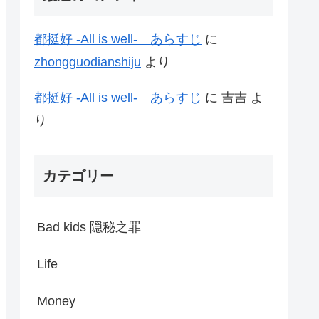
都挺好 -All is well- あらすじ
に
zhongguodianshiju
より
都挺好 -All is well- あらすじ
に
吉吉
よ
り
カテゴリー
Bad kids 隠秘之罪
Life
Money